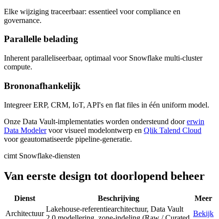
Elke wijziging traceerbaar: essentieel voor compliance en
governance.
Parallelle belading
Inherent paralleliseerbaar, optimaal voor Snowflake multi-cluster
compute.
Brononafhankelijk
Integreer ERP, CRM, IoT, API's en flat files in één uniform model.
Onze Data Vault-implementaties worden ondersteund door
erwin
Data Modeler
voor visueel modelontwerp en
Qlik Talend Cloud
voor geautomatiseerde pipeline-generatie.
cimt Snowflake-diensten
Van eerste design tot doorlopend beheer
Dienst
Beschrijving
Meer
Lakehouse-referentiearchitectuur, Data Vault
Architectuur
Bekijk
2.0 modellering, zone-indeling (Raw / Curated