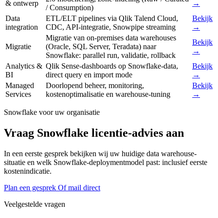
& ontwerp
→
/ Consumption)
Data
ETL/ELT pipelines via Qlik Talend Cloud,
Bekijk
integration
CDC, API-integratie, Snowpipe streaming
→
Migratie van on-premises data warehouses
Bekijk
Migratie
(Oracle, SQL Server, Teradata) naar
→
Snowflake: parallel run, validatie, rollback
Analytics &
Qlik Sense-dashboards op Snowflake-data,
Bekijk
BI
direct query en import mode
→
Managed
Doorlopend beheer, monitoring,
Bekijk
Services
kostenoptimalisatie en warehouse-tuning
→
Snowflake voor uw organisatie
Vraag Snowflake licentie-advies aan
In een eerste gesprek bekijken wij uw huidige data warehouse-
situatie en welk Snowflake-deploymentmodel past: inclusief eerste
kostenindicatie.
Plan een gesprek
Of mail direct
Veelgestelde vragen