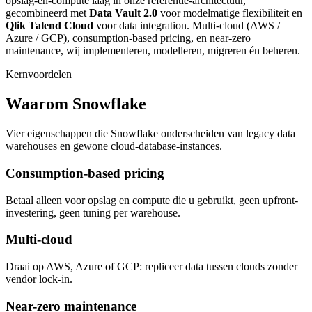
opslag-en-compute laag in onze referentie-architectuur,
gecombineerd met
Data Vault 2.0
voor modelmatige flexibiliteit en
Qlik Talend Cloud
voor data integration. Multi-cloud (AWS /
Azure / GCP), consumption-based pricing, en near-zero
maintenance, wij implementeren, modelleren, migreren én beheren.
Kernvoordelen
Waarom Snowflake
Vier eigenschappen die Snowflake onderscheiden van legacy data
warehouses en gewone cloud-database-instances.
Consumption-based pricing
Betaal alleen voor opslag en compute die u gebruikt, geen upfront-
investering, geen tuning per warehouse.
Multi-cloud
Draai op AWS, Azure of GCP: repliceer data tussen clouds zonder
vendor lock-in.
Near-zero maintenance