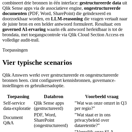
combineert drie bronnen in één interface:
gestructureerde data
uit
Qlik Sense apps via de associatieve engine,
ongestructureerde
documenten
(PDF, Word, SharePoint) die geïndexeerd en
doorzoekbaar worden, en
LLM-reasoning
die vragen vertaalt naar
de juiste bron en een helder antwoord formuleert. Resultaat: een
governed AI-ervaring
waarin elk antwoord herleidbaar is tot de
brondata, met toegangscontrole via Qlik Cloud Section Access en
volledige audit-trail.
Toepassingen
Vier typische scenarios
Qlik Answers werkt over gestructureerde en ongestructureerde
bronnen heen. cimt configureert kennisbronnen, governance-
instellingen en gebruikersadoptie.
Toepassing
Databron
Voorbeeld vraag
Self-service
Qlik Sense apps
"Wat was onze omzet in Q3
data-exploratie
(gestructureerd)
per regio?"
PDF, Word,
"Wat staat er in ons
Document
SharePoint
privacybeleid over
Q&A
(ongestructureerd)
dataretentie?"
"Vergelijk onze SLA-