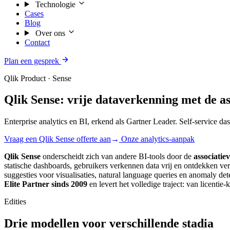
Technologie
Cases
Blog
Over ons
Contact
Plan een gesprek
Qlik Product · Sense
Qlik Sense: vrije dataverkenning met de as
Enterprise analytics en BI, erkend als Gartner Leader. Self-service da
Vraag een Qlik Sense offerte aan
→
Onze analytics-aanpak
Qlik Sense
onderscheidt zich van andere BI-tools door de
associatie
statische dashboards, gebruikers verkennen data vrij en ontdekken v
suggesties voor visualisaties, natural language queries en anomaly det
Elite Partner sinds 2009
en levert het volledige traject: van licent
Edities
Drie modellen voor verschillende stadia