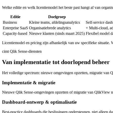
Welke editie en welk licentiemodel het beste past hangt af van organi
Editie
Doelgroep
Business
Kleine teams, afdelingsanalytics
Self-service dash
Enterprise SaaS
Organisatiebrede analytics
+ Multi-cloud, a
Capacity-based
Nieuwe klanten (sinds maart 2025)
Flexibel model d
Licentiemodel en pricing zijn afhankelijk van uw specifieke situatie. 
cimt Qlik Sense-diensten
Van implementatie tot doorlopend beheer
Het volledige spectrum: nieuwe omgevingen opzetten, migratie van Ql
Implementatie & migratie
Nieuwe Qlik Sense-omgevingen opzetten of migratie van QlikView n
Dashboard-ontwerp & optimalisatie
Best-practice dashboards die beslissingen ondersteunen, niet alleen da