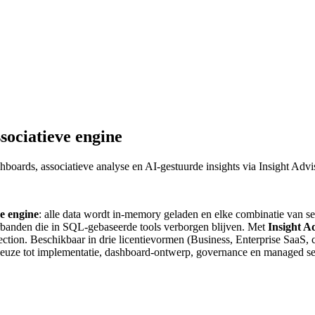
sociatieve engine
shboards, associatieve analyse en AI-gestuurde insights via Insight Adv
ve engine
: alle data wordt in-memory geladen en elke combinatie van se
erbanden die in SQL-gebaseerde tools verborgen blijven. Met
Insight A
ection. Beschikbaar in drie licentievormen (Business, Enterprise SaaS, 
ie-keuze tot implementatie, dashboard-ontwerp, governance en managed se