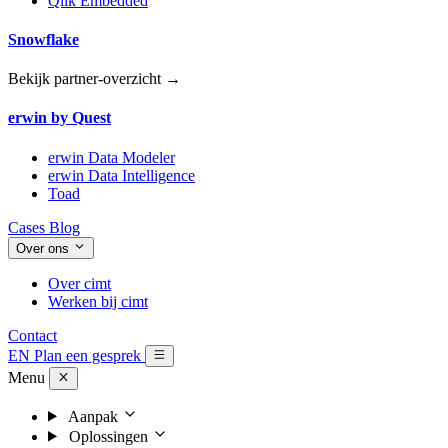
Qlik Embedded
Snowflake
Bekijk partner-overzicht →
erwin by Quest
erwin Data Modeler
erwin Data Intelligence
Toad
Cases
Blog
Over ons
Over cimt
Werken bij cimt
Contact
EN
Plan een gesprek
Menu
Aanpak
Oplossingen