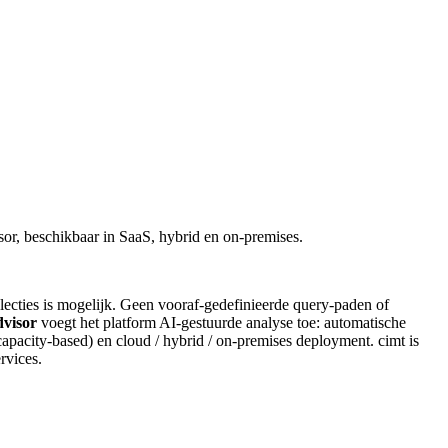
isor, beschikbaar in SaaS, hybrid en on-premises.
lecties is mogelijk. Geen vooraf-gedefinieerde query-paden of
dvisor
voegt het platform AI-gestuurde analyse toe: automatische
capacity-based) en cloud / hybrid / on-premises deployment. cimt is
rvices.